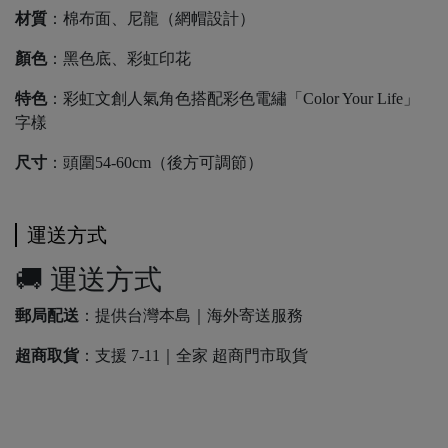
材質
：棉布面、尼龍（網帽設計）
顏色
：黑色底、彩虹印花
特色
：彩虹文創人氣角色搭配彩色電繡「Color Your Life」
字樣
尺寸
：頭圍54-60cm（後方可調節）
運送方式
🚚 運送方式
郵局配送
：提供台灣本島｜海外寄送服務
超商取貨
：支援 7-11｜全家 超商門市取貨