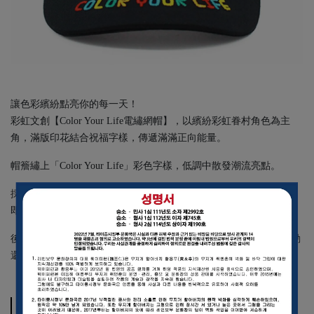
讓色彩繽紛點亮你的每一天！
彩虹文創【Color Your Life電繡網帽】，以繽紛彩虹眷村角色為主
角，滿版印花結合祝福字樣，傳遞滿滿正向能量。
帽簷繡上「Color Your Life」彩色字樣，低調中散發潮流亮點。
採用熱昇華印刷技術讓帽身色彩更鮮豔立體，搭配透氣網帽設計，
即使在炎熱天氣或戶外活動中也舒適不悶熱。
後方可調節鬆緊（適合54-60cm頭圍），無論是日常出遊、戶外運動
還是休閒時光，都能輕鬆駕馭。
規格說明