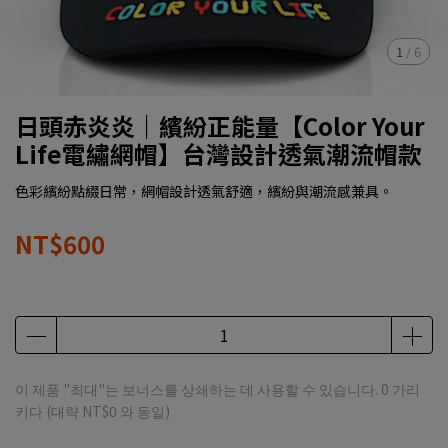
1
/
6
日頭赤炎炎｜繽紛正能量【Color Your
Life電繡網帽】台灣設計透氣潮流帽款
色彩繽紛點綴日常，網帽設計透氣舒適，繽紛與潮流感兼具。
NT$600
이 제품 "최대"는 보너스를 상쇄하는 데 사용할 수 있습니다.
0
가리
키다 (대략
NT$0
와 동일)