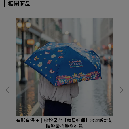
相關商品
吸睛
有影有保庇｜繽紛星空【藍星好運】台灣設計防
有
曬輕量折疊傘推薦