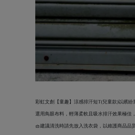
彩虹文創【童趣】涼感排汗短T(兒童款)以繽
選用鳥眼布料，輕薄柔軟且吸水排汗效果極佳
🧺建議清洗時請先放入洗衣袋，以維護商品品