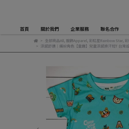
首頁
關於我們
企業服務
聯名合作
全部商品All
,
服飾Apparel
,
彩虹星Rainbow Star
,
彩
涼感舒適｜繽紛角色【童趣】兒童涼感排汗短T 台灣