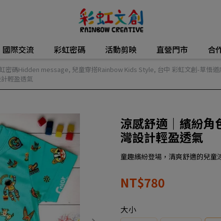
國際交流
彩虹密碼
活動剪映
直營門市
合
虹密碼Hidden message
,
兒童穿搭Rainbow Kids Style
,
台中 彩虹文創-草悟道
設計輕盈透氣
涼感舒適｜繽紛角
灣設計輕盈透氣
童趣繽紛登場，清爽舒適的兒童
NT$780
大小