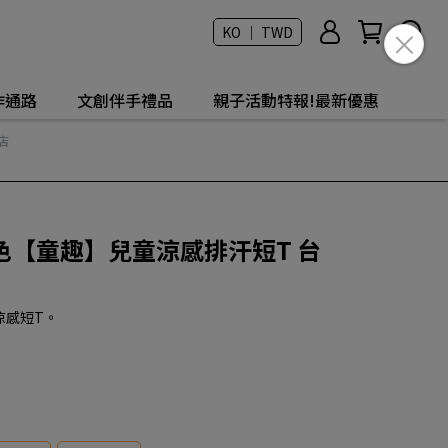
KO ｜ TWD
作通路
文創伴手禮品
親子活動特報!最新優惠
店
色【童趣】兒童涼感排汗短T 台
涼感短T。