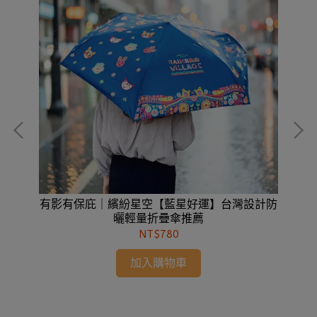
吸睛
有影有保庇｜繽紛星空【藍星好運】台灣設計防
有
曬輕量折疊傘推薦
NT$780
加入購物車