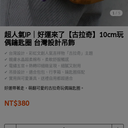
1
/
5
超人氣IP｜好運來了【古拉奇】10cm玩
偶鑰匙圈 台灣設計吊飾
✔ 台灣設計，彩虹文創人氣吉祥物「古拉奇」主題
✔ 親膚水晶超柔棉布，柔軟舒服觸感
✔ 電繡五官＋熱轉印細緻呈現，細膩又耐用
✔ 吊掛設計，適合包包、行李箱、鑰匙圈搭配
✔ 實用與可愛兼具，送禮自用都超適合
好運帶著走，萌翻可愛的古拉奇玩偶鑰匙圈。
NT$380