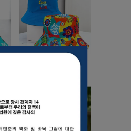
一起】
日頭赤炎炎｜童趣繽紛【童心畫語】
薦
雙面漁夫帽 兒童專屬帽款推薦
NT$780