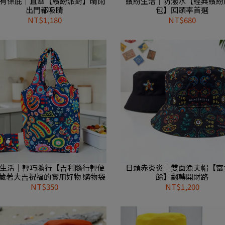
有保庇｜直傘【繽紛派對】晴雨
繽紛生活｜防潑水【經典繽紛
出門都吸睛
包】回頭率首選
NT$1,180
NT$680
生活｜輕巧隨行【吉利隨行輕便
日頭赤炎炎｜雙面漁夫帽【富
藏著大吉祝福的實用好物 購物袋
餘】翻轉開財路
NT$350
NT$1,200