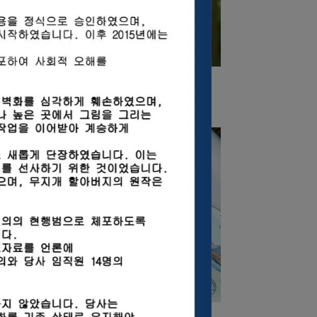
涼感運動毛巾-福虎生風
人文風
NT$480
飛出趣｜皮革旅行護照夾【愛台灣】