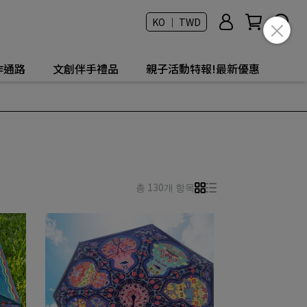
KO ｜ TWD
作通路
文創伴手禮品
親子活動特報!最新優惠
총 130개 항목