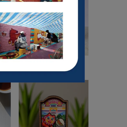
灣
木質三層立體磁鐵-台灣好運
NT$150