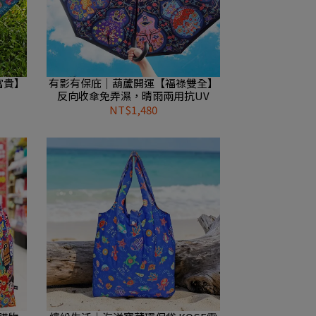
富貴】
有影有保庇｜葫蘆開運【福祿雙全】
反向收傘免弄濕，晴雨兩用抗UV
NT$1,480