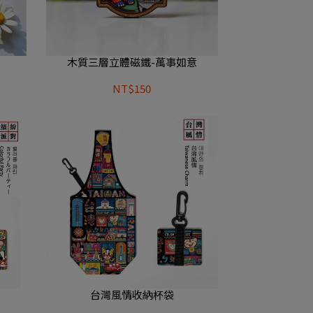
灣
木質三層立體磁鐵-萬事如意
NT$150
台灣風情收納杯袋