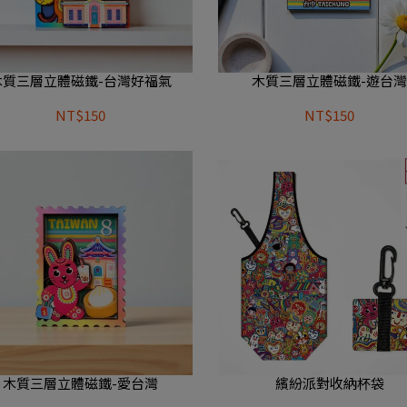
木質三層立體磁鐵-台灣好福氣
木質三層立體磁鐵-遊台
NT$150
NT$150
木質三層立體磁鐵-愛台灣
繽紛派對收納杯袋