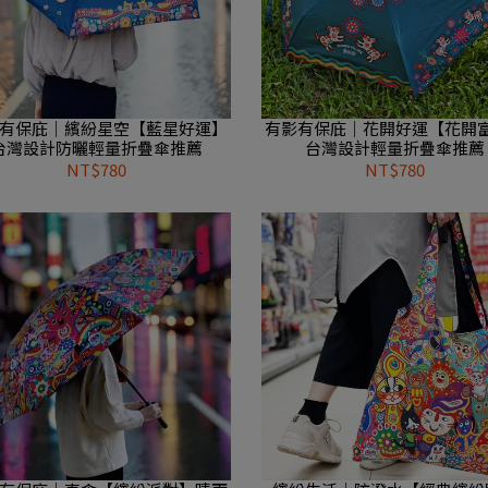
有保庇｜繽紛星空【藍星好運】
有影有保庇｜花開好運【花開
台灣設計防曬輕量折疊傘推薦
台灣設計輕量折疊傘推薦
NT$780
NT$780