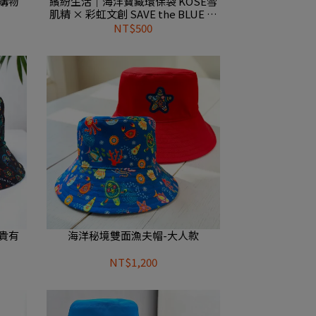
購物
繽紛生活｜海洋寶藏環保袋 KOSE雪
肌精 × 彩虹文創 SAVE the BLUE 台
灣限定聯名款 購物袋
NT$500
貴有
海洋秘境雙面漁夫帽-大人款
NT$1,200