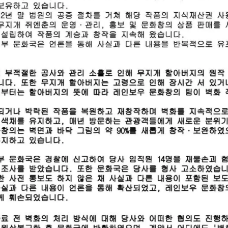
生活｜繽紛後背包【包你平安】
繽紛生活｜保冷保溫袋【台灣
｜隨身攜帶的平安符
情】客家風情隨行
NT$1,180
NT$780
涼感運動毛巾-海洋秘境
涼感運動毛巾-繽紛派對