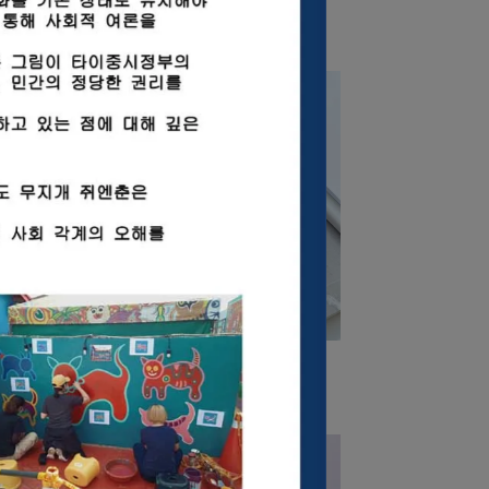
經典台灣地標，探索台灣風采
NT$580
木質三層立體磁鐵-台灣熊讚
磚密
照夾
NT$150