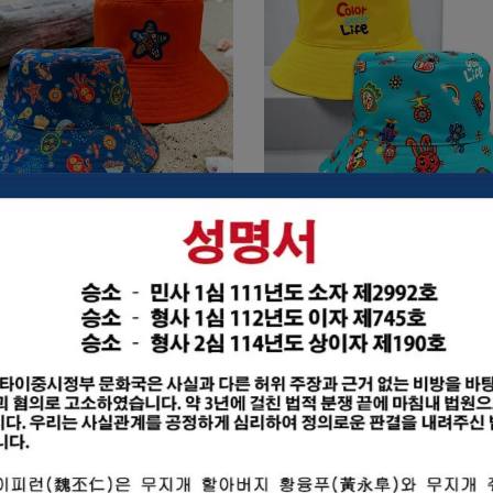
海洋秘境雙面漁夫帽-兒童款
日頭赤炎炎｜童趣百變【童在
雙面漁夫帽 兒童專屬帽款推
NT$800
NT$780