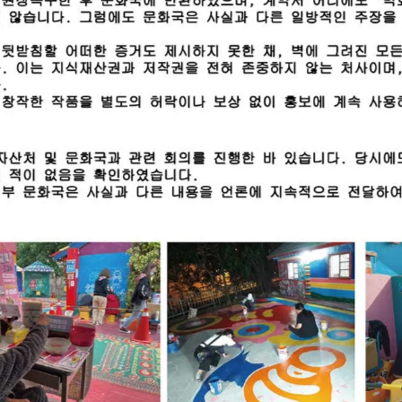
NT$480
NT$480
出趣｜皮革旅行護照夾【繽紛派
飛出趣｜皮革旅行護照夾【花
】色彩繽紛 台灣設計便利收納
碼】台灣風格 多功能旅行護
NT$580
NT$580