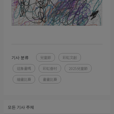
기사 분류
兒童節
彩虹文創
這象畫嗎
彩虹眷村
2025兒童節
繪畫比賽
畫畫比賽
모든 기사 주제