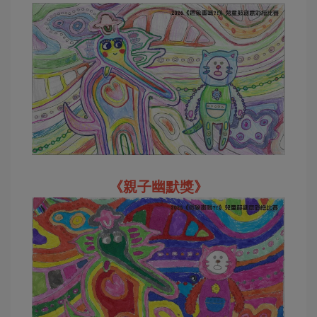
《親子幽默獎》