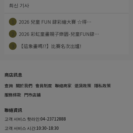
최신 기사
1
2026 兒童 FUN 肆彩繪大賽 ☆得⋯
2
2026 彩虹童畫親子樂園-兒童FUN肆⋯
3
【這象畫嗎!?】比賽名次出爐!
商店訊息
查詢
關於我們
會員制度
聯絡商家
退貨政策
隱私政策
服務條款
門市店鋪
聯絡資訊
고객 서비스 핫라인:04-23712888
고객 서비스 시간:10:30-18:30