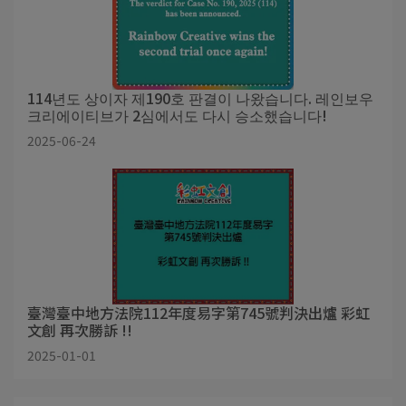
114년도 상이자 제190호 판결이 나왔습니다. 레인보우
크리에이티브가 2심에서도 다시 승소했습니다!
2025-06-24
臺灣臺中地方法院112年度易字第745號判決出爐 彩虹
文創 再次勝訴 !!
2025-01-01