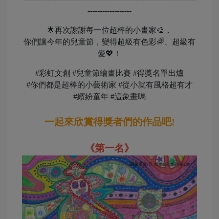
------------------
🌟再次謝謝每一位超棒的小畫家🎨，
你們讓今年的兒童節，變得超級有色彩🌈、超級有
愛💖！
#彩虹文創 #兒童節繪畫比賽 #得獎名單出爐
#你們都是超棒的小藝術家 #從小就有風格超有才
#繽紛童年 #這象畫嗎
一起來欣賞得獎者們的作品吧!
《第一名》