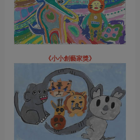
《小小創藝家獎》