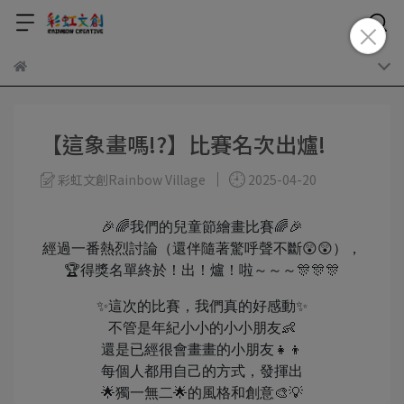
【這象畫嗎!?】比賽名次出爐!
彩虹文創Rainbow Village
2025-04-20
🎉🌈我們的兒童節繪畫比賽🌈🎉
經過一番熱烈討論（還伴隨著驚呼聲不斷😲😲），
🏆得獎名單終於！出！爐！啦～～～🎊🎊🎊
✨這次的比賽，我們真的好感動✨
不管是年紀小小的小小朋友👶
還是已經很會畫畫的小朋友👧👦
每個人都用自己的方式，發揮出
🌟獨一無二🌟的風格和創意🎨💡