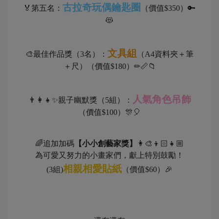
古拉奇玩偶鑰匙圈
🏅第五名：
（價值$350）🔑
😻
文具組
🎨最佳作品獎（3名）：
（A4資料夾＋筆
＋尺）（價值$180）✏📏📁
人氣角色吊飾
👨‍👩‍👧✨親子幽默獎（5組）：
（價值$100）🎊🎈
🌈追加加碼
【小小創藝家獎】
👩‍🎨👦🏻👧🏼
為可愛又努力的小畫家們，獻上特別鼓勵！
相親相愛貼紙
(3組)
（價值$60）🎉