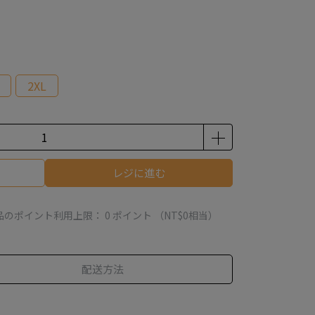
2XL
レジに進む
品のポイント利用上限：
0
ポイント （
NT$0
相当）
配送方法