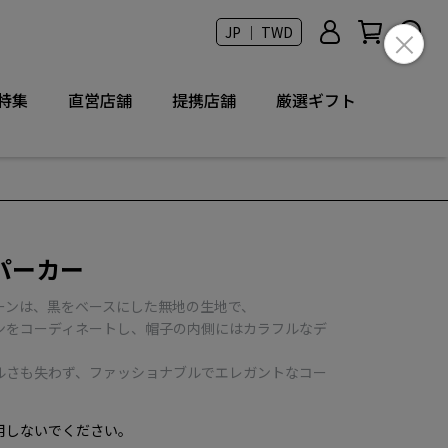
JP ｜ TWD
特集
直営店舗
提携店舗
厳選ギフト
パーカー
ーンは、黒をベースにした無地の生地で、
ンをコーディネートし、帽子の内側にはカラフルなデ
ルさも失わず、ファッショナブルでエレガントなコー
用しないでください。