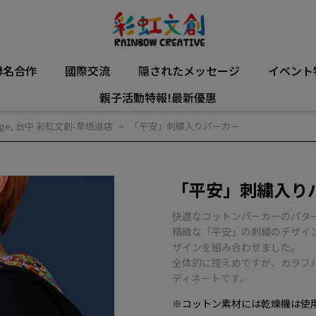
聯名合作
國際交流
隠されたメッセージ
イベント
親子活動特報!最新優惠
ge
,
台中 彩虹文創-草悟道店
「平安」刺繍入りパーカー
「平安」刺繍入り
快適なコットンパーカーのパタ
精緻な「平安」の刺繍のデザイ
ザインを組み合わせました。
全体的に控えめですが、カラフ
ディネートです。
※コットン素材には乾燥機は使