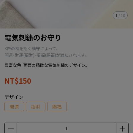
1
/
10
電気刺繍のお守り
3匹の福を招く鎮守によって、
開運･財運(招財)･招福(賜福)が満たされます。
豊富な色･両面の精緻な電気刺繍のデザイン。
NT$150
デザイン
開運
招財
賜福