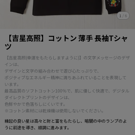
1
/
6
【吉星高照】コットン 薄手 長袖Tシャ
ツ
【吉星高照(幸運をもたらしますように)】の文字メッセージのデザ
インは、
デザインと文字の組み合わせで遊び心たっぷりで、
ポジティブなエネルギー精神に満ちあふれていることを表現して
います。
最高品質のソフトコットン100％で、肌に優しく快適で、デジタル
ダイレクトプリントのデザインは、
色鮮やかで色落ちしにくいです。
※コットン素材には乾燥機は使用しないでください。
縁起の良い星は高々と財と富をもたらし、暗闇の中のランプのよ
うに前途を導き、順調に進みます。