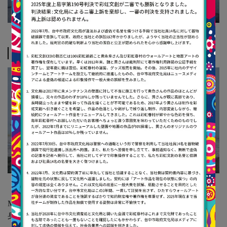
スペック
MODEL A
身長168cm｜体重53kg