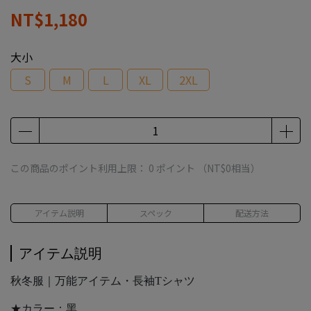
NT$1,180
大小
S
M
L
XL
2XL
この商品のポイント利用上限：
0
ポイント （
NT$0
相当）
アイテム説明
スペック
配送方法
アイテム説明
秋冬服｜万能アイテム・長袖Tシャツ
★カラー：黑