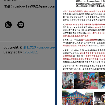
信箱：rainbow194992@gmail.com
Copyright ©
彩虹文創Rainbowcreative
All Rights Reserved.
Designed by
CYBERBIZ
.