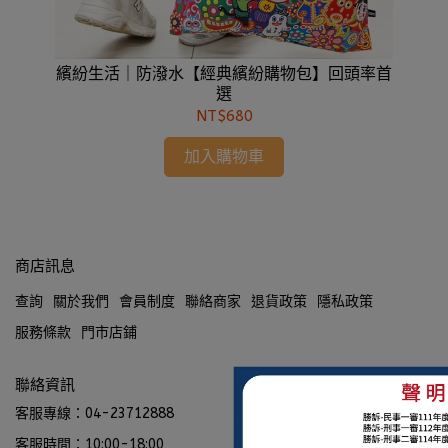
攜帶
繽紛生活｜防潑水【經典繽紛購物包】回頭率首
繽
選
NT$680
加入購物車
商店訊息
查詢
關於我們
會員制度
聯絡商家
退貨政策
隱私政策
服務條款
門市店鋪
聯絡資訊
客服專線：04-23712888
客服時間：10:00-18:00