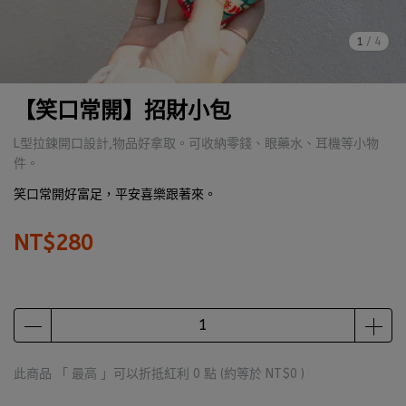
1
/
4
【笑口常開】招財小包
L型拉鍊開口設計,物品好拿取。可收納零錢、眼藥水、耳機等小物
件。
笑口常開好富足，平安喜樂跟著來。
NT$280
此商品 「 最高 」可以折抵紅利
0
點 (約等於
NT$0
)