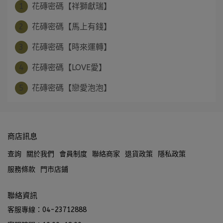
1
花磚密碼【祥獅獻瑞】
2
花磚密碼【馬上有錢】
3
花磚密碼【時來運轉】
4
花磚密碼【LOVE愛】
5
花磚密碼【戀愛泡泡】
商店訊息
查詢
關於我們
會員制度
聯絡商家
退貨政策
隱私政策
服務條款
門市店鋪
聯絡資訊
客服專線：04-23712888