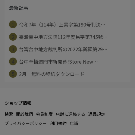
最新記事
1
令和7年（114年）上易字第190号判決⋯
2
臺灣臺中地方法院112年度易字第745號⋯
3
台湾台中地方裁判所の2022年訴訟第29⋯
4
台中草悟道門市新開幕!Store New⋯
5
2月｜無料の壁紙ダウンロード
ショップ情報
検索
關於我們
会員制度
店舗に連絡する
返品規定
プライバシーポリシー
利用規約
店舗