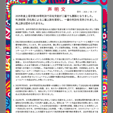
🌟
무지개 타일 암호｜
인연이 찾아와 만
나다 (有緣來相會)
이 꽃 타일에는 "有緣來相會"라는 따뜻한 축복의 메
시지가 담겨 있습니다.
화려한 두 마리 새가 각각의 사람을 태우고 꽃밭에
서 만납니다.
이것은 단순한 우연이 아니라, 운명으로 엮인 만남
입니다.
자세히 보면 "有(있다)", "緣(인연)", "來(오다)", "會
(만나다)"라는 글자가
디자인에巧妙히 숨겨져 있어 의미를 더합니다.