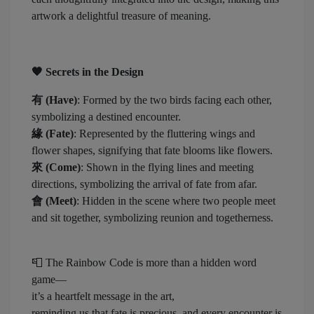
artwork a delightful treasure of meaning.
🧡
Secrets in the Design
有 (Have)
: Formed by the two birds facing each other,
symbolizing a destined encounter.
緣 (Fate)
: Represented by the fluttering wings and
flower shapes, signifying that fate blooms like flowers.
來 (Come)
: Shown in the flying lines and meeting
directions, symbolizing the arrival of fate from afar.
會 (Meet)
: Hidden in the scene where two people meet
and sit together, symbolizing reunion and togetherness.
📮 The Rainbow Code is more than a hidden word
game—
it’s a heartfelt message in the art,
reminding us that fate is precious, and every encounter is