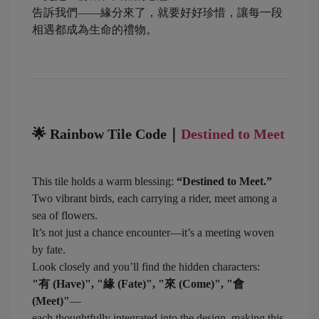
告訴我們——緣分來了，就要好好珍惜，讓每一段
相遇都成為生命的禮物。
🌟
Rainbow Tile Code｜
Destined to Meet
This tile holds a warm blessing:
“Destined to Meet.”
Two vibrant birds, each carrying a rider, meet among a
sea of flowers.
It’s not just a chance encounter—it’s a meeting woven
by fate.
Look closely and you’ll find the hidden characters:
"有 (Have)", "緣 (Fate)", "來 (Come)", "會
(Meet)"
—
each thoughtfully integrated into the design, making this