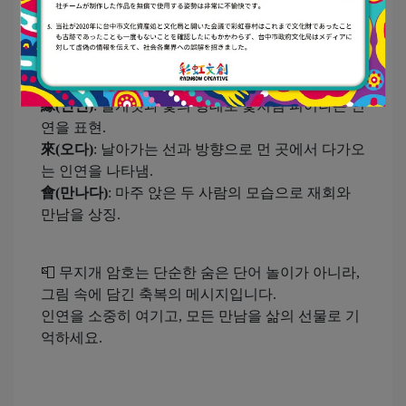
🧡
디자인 속의 비밀
有(있다)
: 마주보는 두 새로 운명적 만남을 상징.
緣(인연)
: 날개짓과 꽃의 형태로 꽃처럼 피어나는 인
연을 표현.
來(오다)
: 날아가는 선과 방향으로 먼 곳에서 다가오
는 인연을 나타냄.
會(만나다)
: 마주 앉은 두 사람의 모습으로 재회와
만남을 상징.
📮 무지개 암호는 단순한 숨은 단어 놀이가 아니라,
그림 속에 담긴 축복의 메시지입니다.
인연을 소중히 여기고, 모든 만남을 삶의 선물로 기
억하세요.