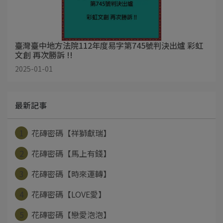
臺灣臺中地方法院112年度易字第745號判決出爐 彩虹
文創 再次勝訴 !!
2025-01-01
最新記事
1
花磚密碼【祥獅獻瑞】
2
花磚密碼【馬上有錢】
3
花磚密碼【時來運轉】
4
花磚密碼【LOVE愛】
5
花磚密碼【戀愛泡泡】