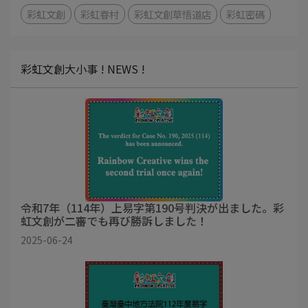
彩虹文創
彩虹眷村
彩虹文創草悟道店
彩虹密碼
彩虹文創大小事 ! NEWS !
令和7年（114年）上易字第190号判決が出ました。彩
虹文創が二審でも再び勝訴しました！
2025-06-24