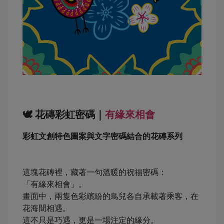
🕊️ 花磚彩虹密碼｜
有緣來相會
彩虹文創特色圖案與文字密碼結合的花磚系列
這塊花磚裡，藏著一句溫暖的祝福密碼：
「有緣來相會」。
畫面中，兩隻色彩繽紛的鳥兒各自承載著乘客，在
花海間相遇。
這不只是巧遇，更是一場注定的緣分。