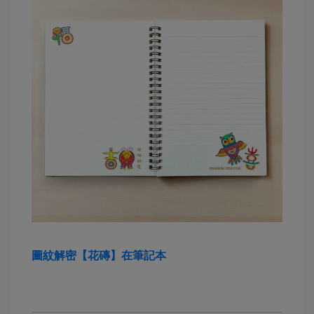
圖紋解密【花磚】在筆記本