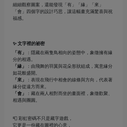
細細觀察圖案，還能發現「有」「緣」「來」
「會」四個字的設計巧思，讓這幅畫充滿驚喜與祝
福感。
✨ 文字裡的祕密
「有」
：隱藏在兩隻鳥相向的姿態中，象徵擁有緣
分的相遇。
「緣」
：由飛舞的羽翼與花朵形狀組成，寓意緣分
如花般盛開。
「來」
：表現在飛行中相會的線條與方向，代表著
緣分從遠方而來。
「會」
：藏在兩人相對而坐的畫面裡，象徵歡聚、
相遇與團圓。
📮 彩虹密碼不只是藏字遊戲，
它更是一份藏在圖裡的心意，