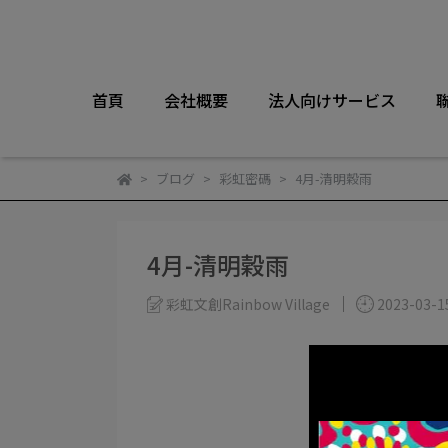
首頁
会社概要
法人向けサービス
ブログ
彩虹密碼
4月-清明穀雨
4月-清明穀雨
彩虹文創Rainbow Village
2023-03-1