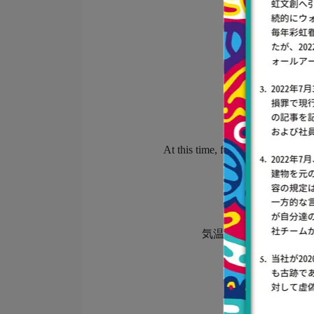
【April
The
and there is more 
At this time, farmers have just fin
気温が上がり始め、雨
農民たちは
田畑を雨水