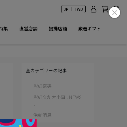
JP ｜ TWD
特集
直営店舗
提携店舗
厳選ギフト
全カテゴリーの記事
彩虹密碼
彩虹文創大小事 ! NEWS
!
活動消息