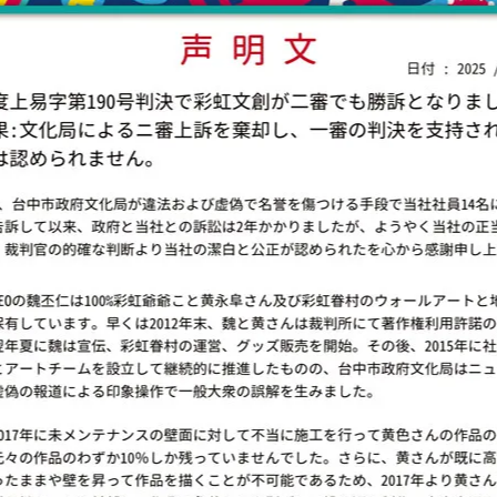
【4月-清明穀雨】
天氣開始溫暖，雨量變多
花草蓬勃生長
此時農民剛好春耕完