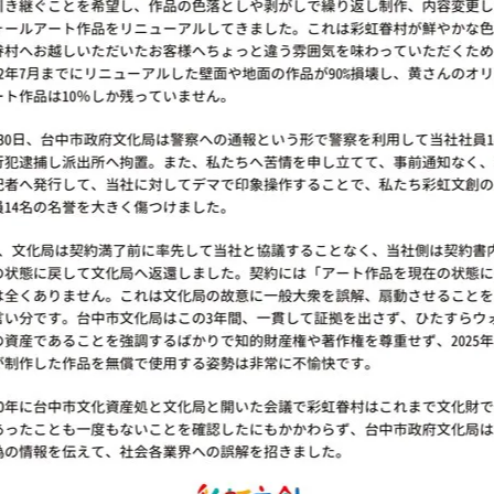
最需要雨水滋養田地
 - Qingming and Grain Rain】
 weather begins to warm up,
rainfall. Flowers and plants grow vigorously.
ished their spring plowing and need rain to nourish the fields.
【4月-清明穀雨】
量も増える。 花や草木が勢いよく成長する。
この時期に春耕を終えたばかりで、
で潤してもらうことが一番必要だ。