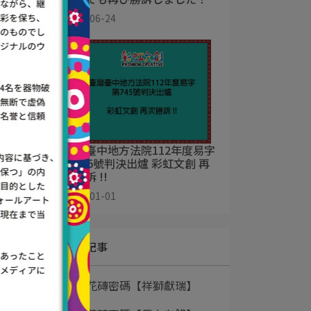
2025-06-24
臺灣臺中地方法院112年度易字
第745號判決出爐 彩虹文創 再
次勝訴 !!
2025-01-01
最新記事
1
花磚密碼【祥獅獻瑞】