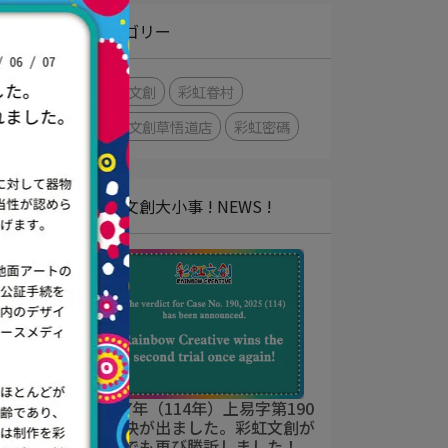
カテゴリー
彩虹文創
彩虹眷村
彩虹文創草悟道店
彩虹密碼
彩虹文創大小事 ! NEWS !
令和7年（114年）上易字第190
号判決が出ました。彩虹文創が
二審でも再び勝訴しました！