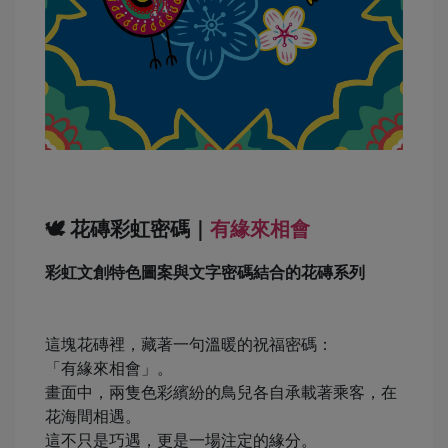
🕊️ 花磚彩虹密碼｜
有緣來相會
彩虹文創特色圖案與文字密碼結合的花磚系列
這塊花磚裡，藏著一句溫暖的祝福密碼：
「有緣來相會」。
畫面中，兩隻色彩繽紛的鳥兒各自承載著乘客，在
花海間相遇。
這不只是巧遇，更是一場注定的緣分。