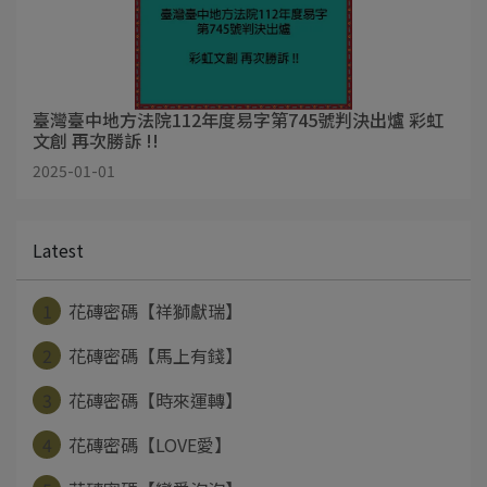
臺灣臺中地方法院112年度易字第745號判決出爐 彩虹
文創 再次勝訴 !!
2025-01-01
Latest
1
花磚密碼【祥獅獻瑞】
2
花磚密碼【馬上有錢】
3
花磚密碼【時來運轉】
4
花磚密碼【LOVE愛】