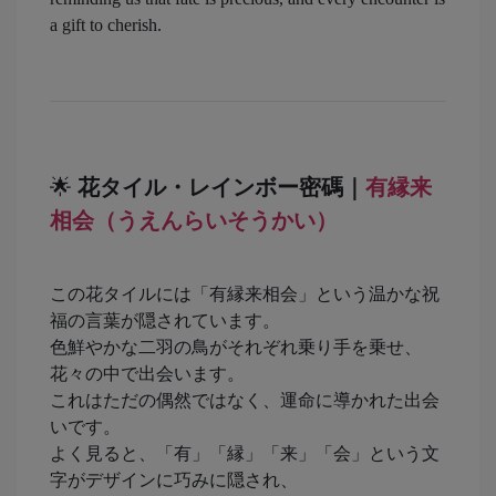
a gift to cherish.
🌟
花タイル・レインボー密碼｜
有縁来
相会（うえんらいそうかい）
この花タイルには「有縁来相会」という温かな祝
福の言葉が隠されています。
色鮮やかな二羽の鳥がそれぞれ乗り手を乗せ、
花々の中で出会います。
これはただの偶然ではなく、運命に導かれた出会
いです。
よく見ると、「有」「縁」「来」「会」という文
字がデザインに巧みに隠され、