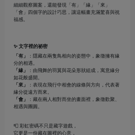
細細觀察圖案，還能發現「有」「緣」「來」
「會」四個字的設計巧思，讓這幅畫充滿驚喜與祝
福感。
✨ 文字裡的祕密
「有」
：隱藏在兩隻鳥相向的姿態中，象徵擁有緣
分的相遇。
「緣」
：由飛舞的羽翼與花朵形狀組成，寓意緣分
如花般盛開。
「來」
：表現在飛行中相會的線條與方向，代表著
緣分從遠方而來。
「會」
：藏在兩人相對而坐的畫面裡，象徵歡聚、
相遇與團圓。
📮 彩虹密碼不只是藏字遊戲，
它更是一份藏在圖裡的心意，