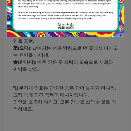
🧡
디자인 속의 비밀
有(있다)
: 마주보는 두 새로 운명적 만남을 상징.
緣(인연)
: 날개짓과 꽃의 형태로 꽃처럼 피어나는 인
연을 표현.
來(오다)
: 날아가는 선과 방향으로 먼 곳에서 다가오
는 인연을 나타냄.
會(만나다)
: 마주 앉은 두 사람의 모습으로 재회와
만남을 상징.
📮 무지개 암호는 단순한 숨은 단어 놀이가 아니라,
그림 속에 담긴 축복의 메시지입니다.
인연을 소중히 여기고, 모든 만남을 삶의 선물로 기
억하세요.