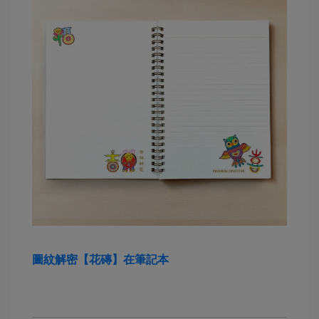
圖紋解密【花磚】在筆記本