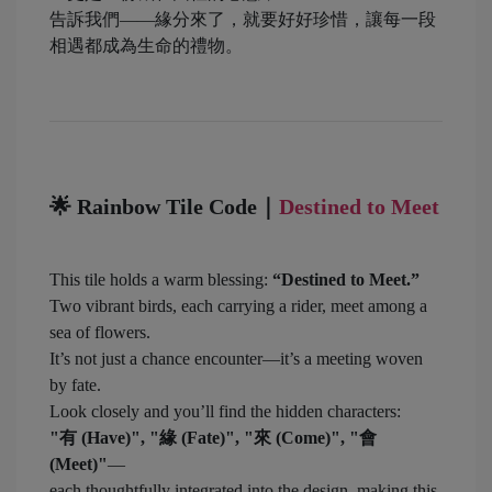
告訴我們——緣分來了，就要好好珍惜，讓每一段
相遇都成為生命的禮物。
🌟
Rainbow Tile Code｜
Destined to Meet
This tile holds a warm blessing:
“Destined to Meet.”
Two vibrant birds, each carrying a rider, meet among a
sea of flowers.
It’s not just a chance encounter—it’s a meeting woven
by fate.
Look closely and you’ll find the hidden characters:
"有 (Have)", "緣 (Fate)", "來 (Come)", "會
(Meet)"
—
each thoughtfully integrated into the design, making this