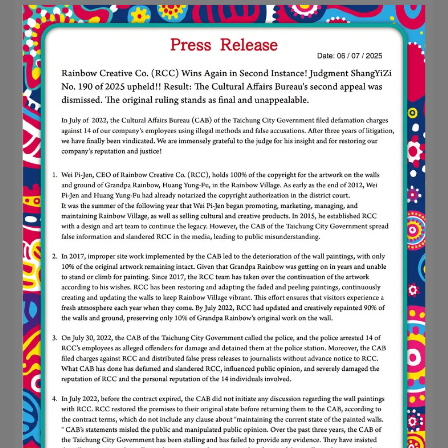
🌟
무지개 타일 암호｜
인연이 찾아와 만
나다 (有緣來相會)
이 꽃 타일에는 "有緣來相會"라는 따뜻한 축복의 메
시지가 담겨 있습니다.
화려한 두 마리 새가 각각의 사람을 태우고 꽃밭에
서 만납니다.
이것은 단순한 우연이 아니라, 운명으로 엮인 만남
입니다.
자세히 보면 "有(있다)", "緣(인연)", "來(오다)", "會
(만나다)"라는 글자가
디자인에巧妙히 숨겨져 있어 의미를 더합니다.