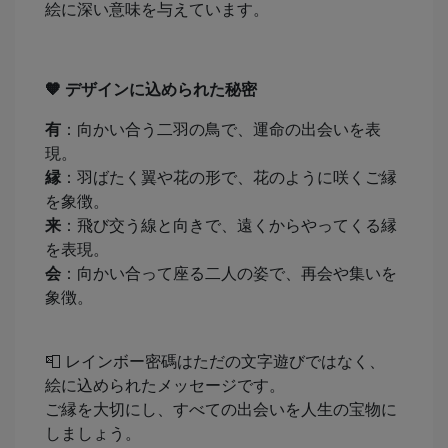
絵に深い意味を与えています。
🧡
デザインに込められた秘密
有
：向かい合う二羽の鳥で、運命の出会いを表
現。
縁
：羽ばたく翼や花の形で、花のように咲くご縁
を象徴。
来
：飛び交う線と向きで、遠くからやってくる縁
を表現。
会
：向かい合って座る二人の姿で、再会や集いを
象徴。
📮 レインボー密碼はただの文字遊びではなく、
絵に込められたメッセージです。
ご縁を大切にし、すべての出会いを人生の宝物に
しましょう。