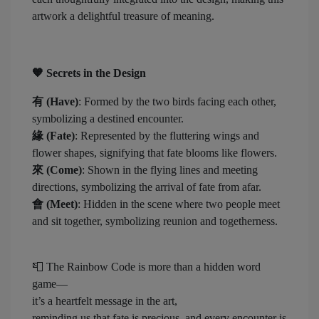
artwork a delightful treasure of meaning.
🧡
Secrets in the Design
有 (Have)
: Formed by the two birds facing each other,
symbolizing a destined encounter.
緣 (Fate)
: Represented by the fluttering wings and
flower shapes, signifying that fate blooms like flowers.
來 (Come)
: Shown in the flying lines and meeting
directions, symbolizing the arrival of fate from afar.
會 (Meet)
: Hidden in the scene where two people meet
and sit together, symbolizing reunion and togetherness.
📮 The Rainbow Code is more than a hidden word
game—
it’s a heartfelt message in the art,
reminding us that fate is precious, and every encounter is